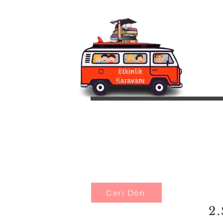
Geri Dön
2