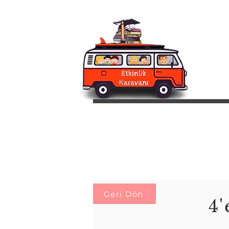
Geri Dön
4'