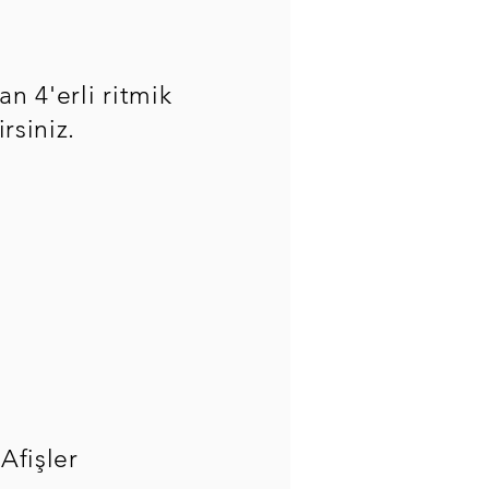
n 4'erli ritmik
irsiniz.
 Afişler