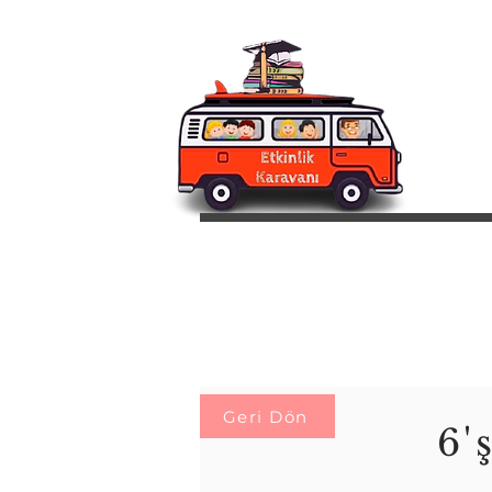
Geri Dön
6'