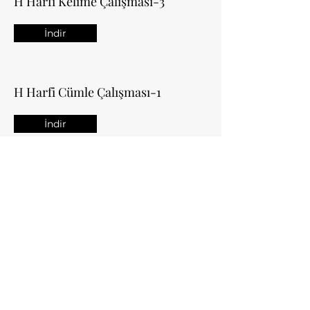
H Harfi Kelime
Çalışması-3
İndir
H Harfi Cümle
Çalışması-1
İndir
H Harfi Karışık Kelimelerden
Cümle Oluşturma
Çalışması
İndir
H Harfi Görsel Dikte
Çalışması
İndir