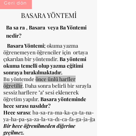
Geri dön
BASARA YÖNTEMİ
Ba sa ra , Basara veya Ba Yöntemi
nedir?
Basara Yöntemi;
okuma yazma
öğrenemeyen öğrenciler için ortaya
çıkarılan bir yöntemdir.
Ba yöntemi
okuma temelli olup yazma eğitimi
sonraya bırakılmaktadır.
Bu yöntemde
önce ünlü harfler
öğretilir
. Daha sonra belirli bir sırayla
sessiz harflere "a" sesi eklenerek
öğretim yapılır.
Basara yönteminde
hece sırası nasıldır?
Hece sırası
: ba-sa-ra-ma-ka-ça-ta-na-
ya-ha-pa-şa-za-la-va-dı-ca-fa-ga-ja-ğa
Bir hece öğrenilmeden diğerine
geçilmez.