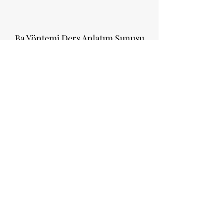
Ba Yöntemi Ders Anlatım Sunusu
28.Ders
Git
Ba Yöntemi Ders Anlatım Sunusu
29.Ders
Git
Ba Yöntemi Ders Anlatım Sunusu
30.Ders