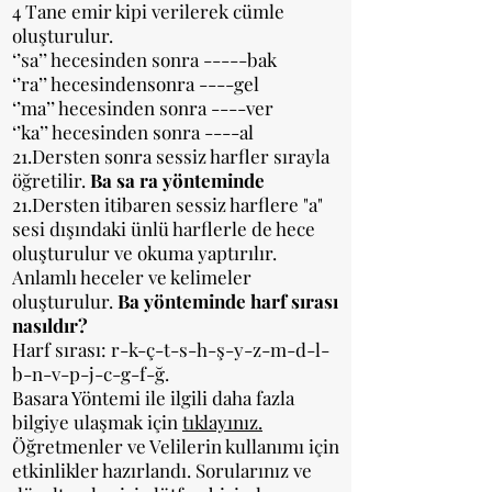
4 Tane emir kipi verilerek cümle
oluşturulur.
‘’sa’’ hecesinden sonra -----bak
‘’ra’’ hecesindensonra ----gel
‘’ma’’ hecesinden sonra ----ver
‘’ka’’ hecesinden sonra ----al
21.Dersten sonra sessiz harfler sırayla
öğretilir.
Ba sa ra yönteminde
21.Dersten itibaren sessiz harflere "a"
sesi dışındaki ünlü harflerle de hece
oluşturulur ve okuma yaptırılır.
Anlamlı heceler ve kelimeler
oluşturulur.
Ba yönteminde harf sırası
nasıldır?
Harf sırası: r-k-ç-t-s-h-ş-y-z-m-d-l-
b-n-v-p-j-c-g-f-ğ. ​
Basara Yöntemi ile ilgili daha fazla
bilgiye ulaşmak için
tıklayınız.
Öğretmenler ve Velilerin kullanımı için
etkinlikler hazırlandı. Sorularınız ve