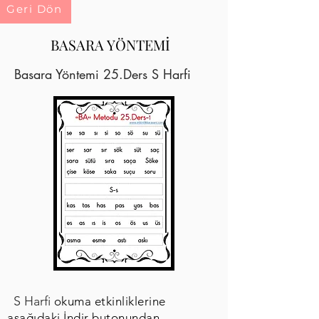
Geri Dön
BASARA YÖNTEMİ
Basara Yöntemi 25.Ders S Harfi
S Harfi
okuma etkinliklerine
aşağıdaki İndir butonundan