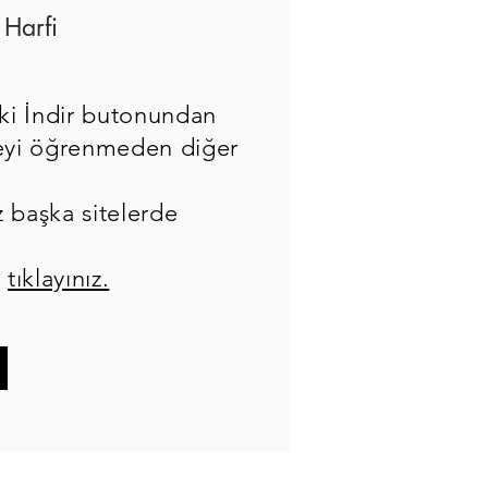
 Harfi
ki İndir butonundan
eceyi öğrenmeden diğer
z başka sitelerde
n
tıklayınız.