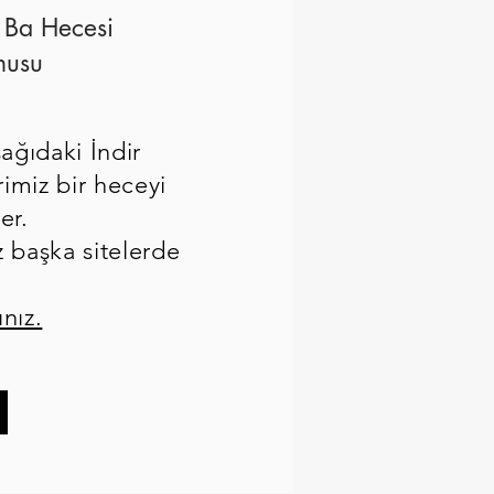
 Ba Hecesi
nusu
ğıdaki İndir
rimiz bir heceyi
er.
z başka sitelerde
ınız.