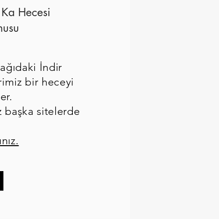
 Ka Hecesi
nusu
ğıdaki İndir
rimiz bir heceyi
er.
z başka sitelerde
ınız.