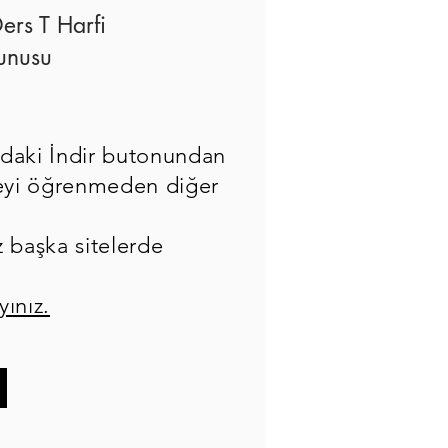
ers T Harfi
unusu
daki İndir butonundan
eceyi öğrenmeden diğer
z başka sitelerde
yınız.