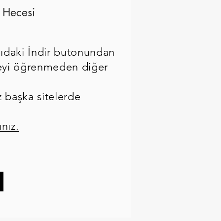
 Hecesi
ıdaki İndir butonundan
eceyi öğrenmeden diğer
z başka sitelerde
ınız.