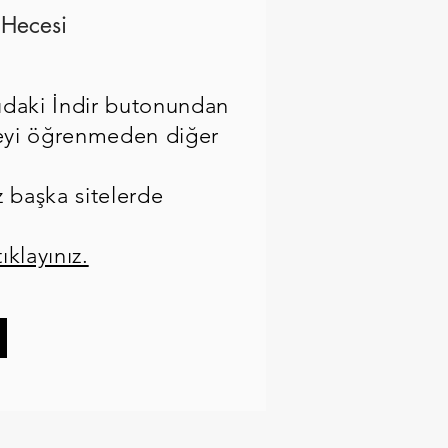
 Hecesi
ıdaki İndir butonundan
eceyi öğrenmeden diğer
z başka sitelerde
tıklayınız.