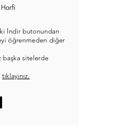
Harfi
ki İndir butonundan
eceyi öğrenmeden diğer
z başka sitelerde
n
tıklayınız.