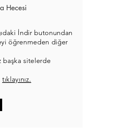
a Hecesi
ıdaki İndir butonundan
eceyi öğrenmeden diğer
z başka sitelerde
n
tıklayınız.