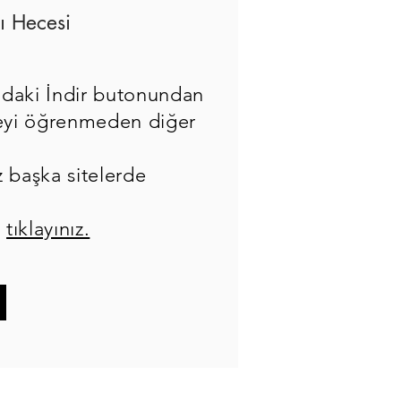
ı Hecesi
ıdaki İndir butonundan
eceyi öğrenmeden diğer
z başka sitelerde
n
tıklayınız.